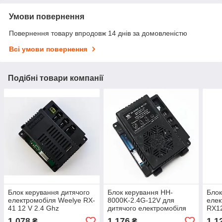
Умови повернення
Повернення товару впродовж 14 днів за домовленістю
Всі умови повернення
Подібні товари компанії
Блок керування дитячого
Блок керування HH-
Блок
електромобіля Weelye RX-
8000K-2.4G-12V для
елек
41 12 V 2.4 Ghz
дитячого електромобіля
RX1
1 078
1 176
1 1
₴
₴