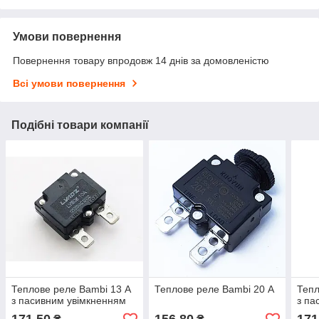
Умови повернення
Повернення товару впродовж 14 днів за домовленістю
Всі умови повернення
Подібні товари компанії
Теплове реле Bambi 13 А
Теплове реле Bambi 20 А
Тепл
з пасивним увімкненням
з па