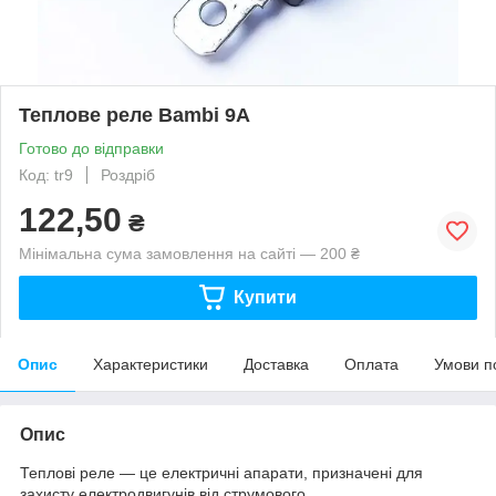
Теплове реле Bambi 9А
Готово до відправки
Код: tr9
Роздріб
122,50
₴
Мінімальна сума замовлення на сайті — 200 ₴
Купити
Опис
Характеристики
Доставка
Оплата
Умови п
Опис
Теплові реле — це електричні апарати, призначені для
захисту електродвигунів від струмового