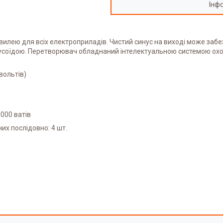
Інф
лею для всіх електроприладів. Чистий синус на виході може забез
нусоїдою. Перетворювач обладнаний інтелектуальною системою охол
вольтів)
000 ватів
их послідовно: 4 шт.