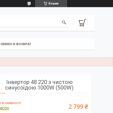
Кошик
ОБМЕН И ВОЗВРАТ
Інвертор 48 220 з чистою
синусоїдою 1000W (500W)
 в наявності
2 799 ₴
48220