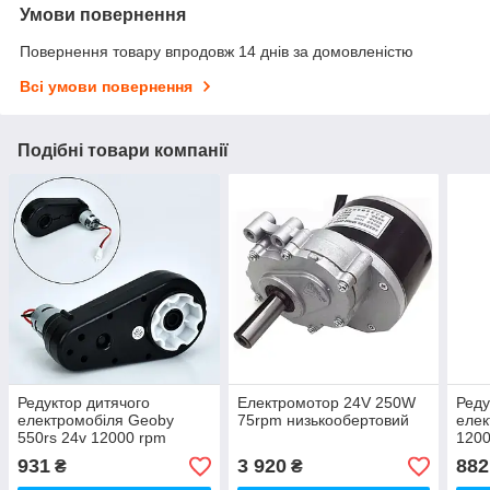
Умови повернення
Повернення товару впродовж 14 днів за домовленістю
Всі умови повернення
Подібні товари компанії
Редуктор дитячого
Електромотор 24V 250W
Реду
електромобіля Geoby
75rpm низькообертовий
елек
550rs 24v 12000 rpm
1200
12вал
931
3 920
882
₴
₴