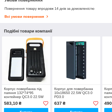
Умови повернення
Повернення товару впродовж 14 днів за домовленістю
Всі умови повернення
Подібні товари компанії
Корпус повербанка під
Корпус для повербанка
Корп
паяння 132*74*95
10х18650 22.5W QC3.0
паян
контейнер QC3.0 22.5W
PD3.0
конт
583,10
637
490
₴
₴