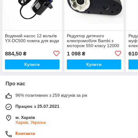
Водяний насос 12 вольтів
Редуктор дитячого
Реду
YX-DC500 помпа для води
електромобіля Bambi з
муф
мотором 550 класу 12000
елек
RPM 12V 20-45W 16 вал
мото
884,50
1 098
610
₴
₴
Купити
Купити
Про нас
96% позитивних з 259 відгуків за рік
Працює з 25.07.2021
м. Харків
Харків, Україна
Контакти