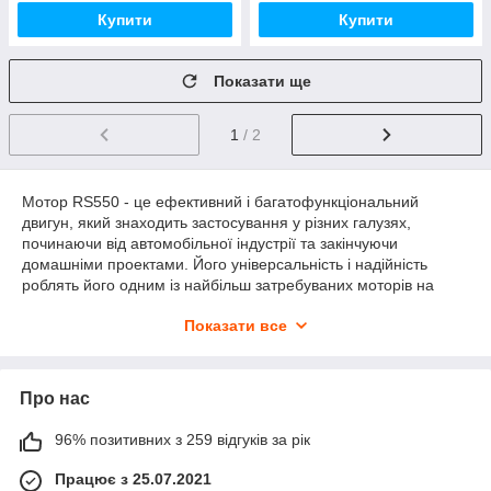
Купити
Купити
Показати ще
1
/ 2
Мотор RS550 - це ефективний і багатофункціональний
двигун, який знаходить застосування у різних галузях,
починаючи від автомобільної індустрії та закінчуючи
домашніми проектами. Його універсальність і надійність
роблять його одним із найбільш затребуваних моторів на
ринку. У цій статті ми розглянемо ключові особливості та
Показати все
переваги двигуна RS550.
Особливості двигуна RS550:
Потужність та Продуктивність: Мотор RS 550 має видатну
Про нас
потужність і продуктивність. З його допомогою можна легко
рухати різноманітні механізми та пристрої, що вимагають
96% позитивних з 259 відгуків за рік
високої потужності.
Надійність та Довговічність: Цей мотор виготовлений із
Працює з 25.07.2021